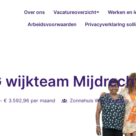
Over ons
Vacatureoverzicht
Werken en l
Arbeidsvoorwaarden
Privacyverklaring soll
 wijkteam Mijdrech
 - € 3.592,96 per maand
Zonnehuis Wijkverpleging