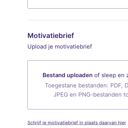
Motivatiebrief
Upload je motivatiebrief
Bestand uploaden
of sleep en 
Bestand uploaden of sleep en 
Toegestane bestanden: PDF, 
JPEG en PNG-bestanden t
Schrijf je motivatiebrief in plaats daarvan hier