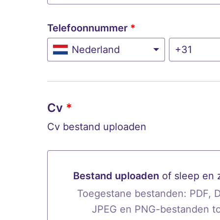
Telefoonnummer
*
Nederland
Cv
*
Cv bestand uploaden
Bestand uploaden
of sleep en 
Bestand uploaden of sleep en 
Toegestane bestanden: PDF, 
JPEG en PNG-bestanden t