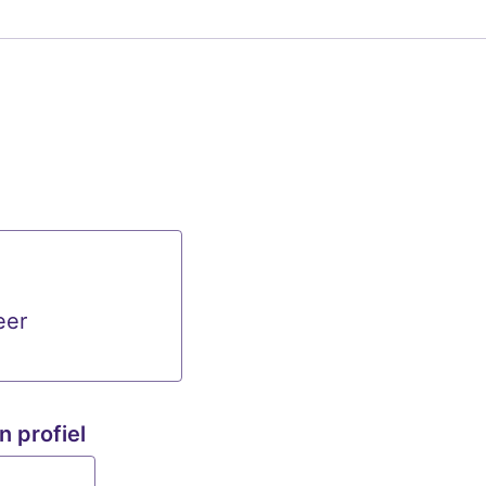
eer
ploaden of sleep en zet hier neer
n profiel