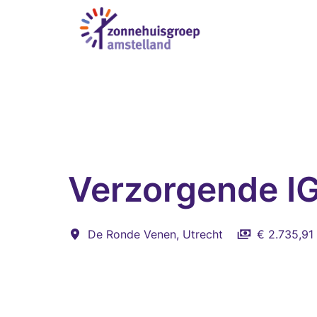
Overslaan
naar
Homepagina
content
Verzorgende IG
De Ronde Venen
,
Utrecht
€ 2.735,91