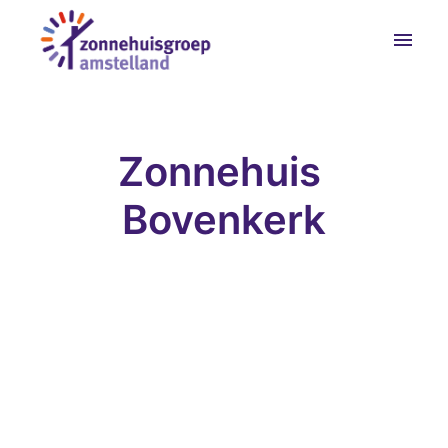
Overslaan
naar
Homepagina
content
Zonnehuis 
Bovenkerk